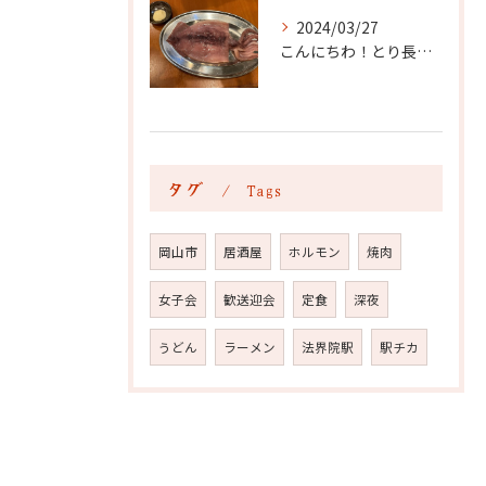
2024/03/27
こんにちわ！とり長食堂です ！
タグ
Tags
岡山市
居酒屋
ホルモン
焼肉
女子会
歓送迎会
定食
深夜
うどん
ラーメン
法界院駅
駅チカ