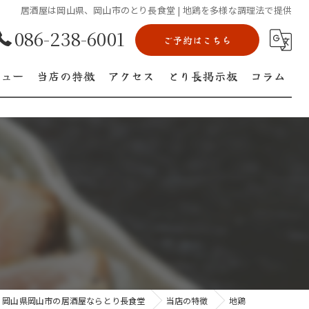
居酒屋は岡山県、岡山市のとり長食堂 | 地鶏を多様な調理法で提供
086-238-6001
ご予約はこちら
ニュー
当店の特徴
アクセス
とり長掲示板
コラム
ランチ
日本酒
宴会
地鶏
飲み放題
岡山県岡山市の居酒屋ならとり長食堂
当店の特徴
地鶏