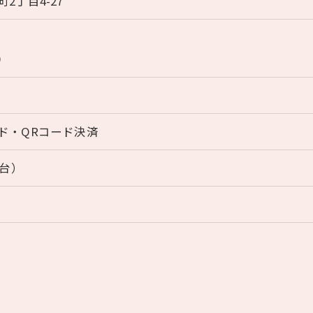
2丁目4-27
0
ド・QRコード決済
0台）