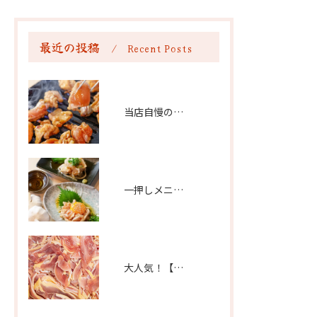
ススメ♪パサパサになりが
ちなムネ肉もジューシーに
最近の投稿
焼き上げればしっとりとし
Recent Posts
た食感が楽しめてまるで
塩…
当店自慢の逸品！【地鶏のかしわホルモン】
一押しメニュー【地鶏たたき】&【地鶏ユッケ】
大人気！【朝引き特選 親鳥もも】