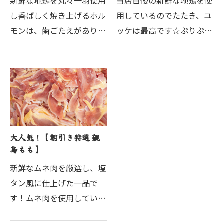
新鮮な地鶏を丸々一羽使用
当店自慢の新鮮な地鶏を使
し香ばしく焼き上げるホル
用しているのでたたき、ユ
モンは、歯ごたえがありジ
ッケは最高です☆ぷりぷり
ューシーで食べ応えも抜
の地鶏はお酒にも良く合い
群！一口食べれば旨みが口
箸もお酒も止まりません♪
いっぱいに広がり、幸せな
厳選した美味しいお酒を取
気分に浸ること間違いなし
り揃えておりますので是非
です♪ボリュームもあり
お好きなドリンクと一緒…
満…
大人気！【朝引き特選 親
鳥もも】
新鮮なムネ肉を厳選し、塩
タン風に仕上げた一品で
す！ムネ肉を使用している
のでヘルシーで女性にもオ