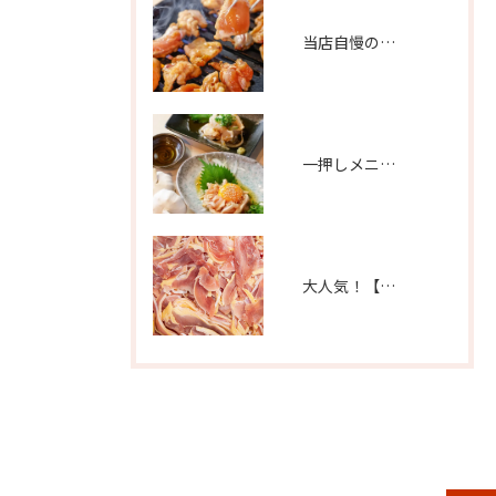
当店自慢の逸品！【地鶏のかしわホルモン】
一押しメニュー【地鶏たたき】&【地鶏ユッケ】
大人気！【朝引き特選 親鳥もも】