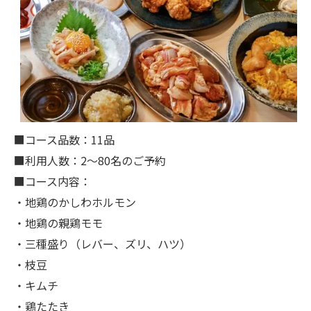
■コース品数：11品
■利用人数：2～80名のご予約
■コース内容：
・地鶏のかしわホルモン
・地鶏の親鶏モモ
・三種盛り（レバー、ズリ、ハツ）
・枝豆
・キムチ
・鶏たたき