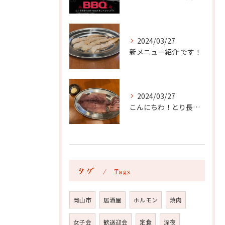
2024/03/27
新メニュー紹介 です！
2024/03/27
こんにちわ！とり長食堂です ！
タグ
Tags
岡山市
居酒屋
ホルモン
焼肉
女子会
歓送迎会
定食
深夜